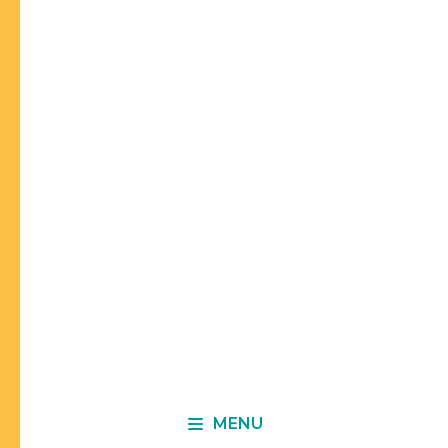
< NOS PRODUITS BOOSTER
Outdoor
MENU