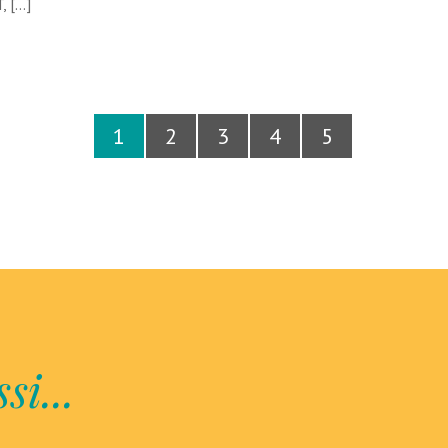
, […]
1
2
3
4
5
si...